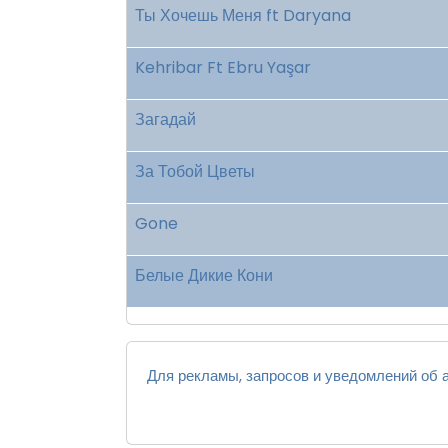
Ты Хочешь Меня ft Daryana
Kehribar Ft Ebru Yaşar
Загадай
За Тобой Цветы
Gone
Белые Дикие Кони
Для рекламы, запросов и уведомлений об а