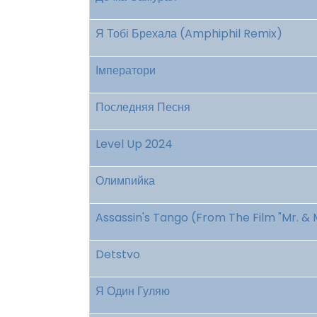
Я Тобі Брехала (Amphiphil Remix)
Імператори
Последняя Песня
Level Up 2024
Олимпийка
Assassin's Tango (From The Film "Mr. & 
Detstvo
Я Один Гуляю