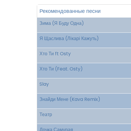
Рекомендованные песни
Зима (Я Буду Одна)
Я Щаслива (Лікарі Кажуть)
Хто Ти ft Osty
Хто Ти (Feat. Osty)
Slay
Знайди Мене (Kava Remix)
Театр
Дочка Самурая