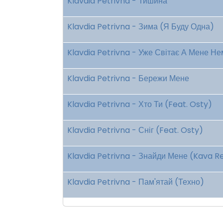
Klavdia Petrivna - Тишина
Klavdia Petrivna - Зима (Я Буду Одна)
Klavdia Petrivna - Уже Світає А Мене Не
Klavdia Petrivna - Бережи Мене
Klavdia Petrivna - Хто Ти (Feat. Osty)
Klavdia Petrivna - Сніг (Feat. Osty)
Klavdia Petrivna - Знайди Мене (Kava R
Klavdia Petrivna - Пам'ятай (Техно)